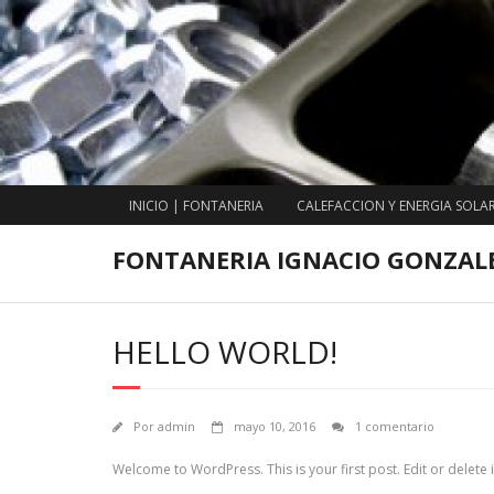
Saltar
al
contenido
INICIO | FONTANERIA
CALEFACCION Y ENERGIA SOLA
FONTANERIA IGNACIO GONZAL
HELLO WORLD!
Por
admin
mayo 10, 2016
1 comentario
Welcome to WordPress. This is your first post. Edit or delete it