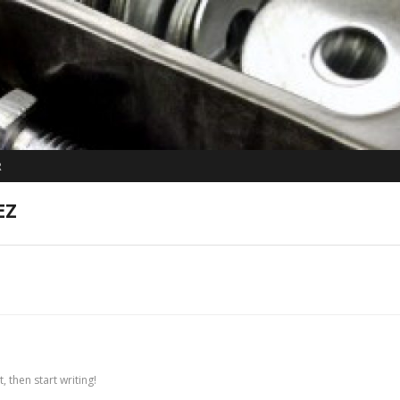
R
EZ
, then start writing!