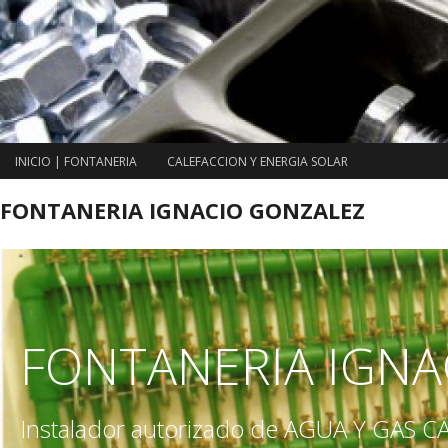
Saltar
al
contenido
INICIO | FONTANERIA
CALEFACCION Y ENERGIA SOLAR
FONTANERIA IGNACIO GONZALEZ
FONTANERIA IGNA
Instalador autorizado de AGUA Y GAS 